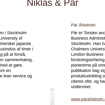
Niklas & Pär
Pär Åhlström
en i Stockholm
Pär er Torsten an
niversity of
Business Administ
behersker japansk
Stockholm. Han ha
tusindvis af timer i
Chalmers Universi
g på at forstå,
London Business 
 i en sammenhæng,
forskningserfaring
mhed at gøre.
pionererne på om
som en
publikation bag si
e lean service og
produktudvikling 
citeres ofte, og 
underviser.
www.parahlstrom