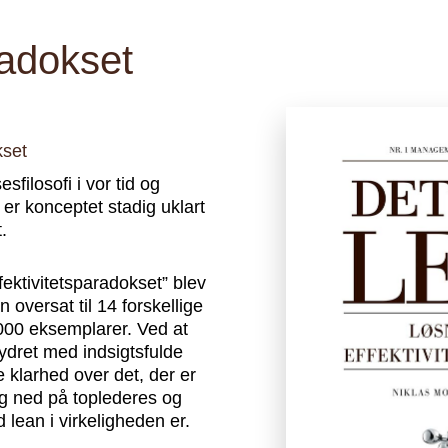
radokset
kset
filosofi i vor tid og
 er konceptet stadig uklart
.
ektivitetsparadokset” blev
 oversat til 14 forskellige
.000 eksemplarer. Ved at
rydret med indsigtsfulde
 klarhed over det, der er
og ned på toplederes og
 lean i virkeligheden er.