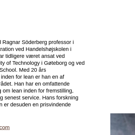
d Ragnar Söderberg professor i
ration ved Handelshøjskolen i
r tidligere været ansat ved
ty of Technology i Gøteborg og ved
School. Med 20 års
 inden for lean er han en af
rådet. Han har en omfattende
g om lean inden for fremstilling,
og senest service. Hans forskning
han er desuden en prisvindende
.com