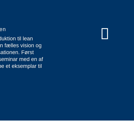
den
uktion til lean
n fælles vision og
sationen. Først
 seminar med en af
be et eksemplar til