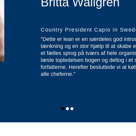
Britta Wallgren
Country President Capio in Swe
”Dette er lean er en særdeles god introd
tænkning og en stor hjælp til at skabe e
et fælles sprog på tværs af hele organi
læste topledelsen bogen og deltog i et
forfatterne. Herefter besluttede vi at kø
alle cheferne.”