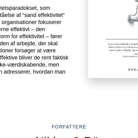
itetsparadokset, som
tåelse af “sand effektivitet”
r organisationer fokuserer
rne effektivt – den
orm for effektivitet – fører
den af arbejde, der skal
tioner forsøger at være
ffektive bliver de rent faktisk
 ikke-værdiskabende, men
an adresserer, hvordan man
FORFATTERE